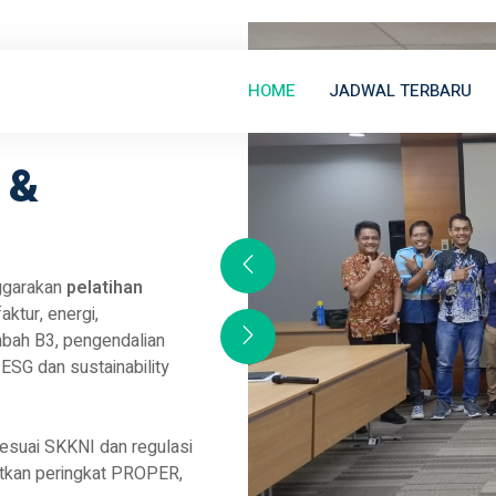
HOME
JADWAL TERBARU
 &
nggarakan
pelatihan
ktur, energi,
mbah B3, pengendalian
 ESG dan sustainability
sesuai SKKNI dan regulasi
atkan peringkat PROPER,